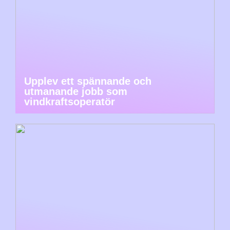
Upplev ett spännande och
utmanande jobb som
vindkraftsoperatör