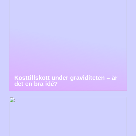
Kosttillskott under graviditeten – är
det en bra idé?