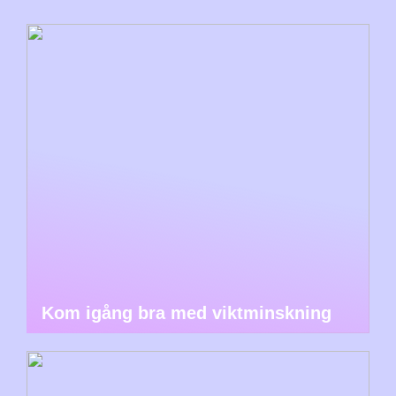
Kom igång bra med viktminskning