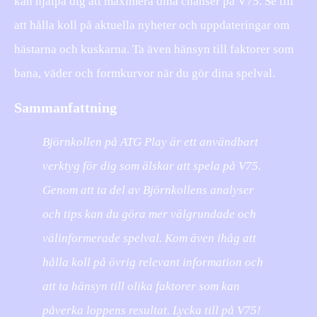
kan hjälpa dig att maximera dina chanser på V75. Se till
att hålla koll på aktuella nyheter och uppdateringar om
hästarna och kuskarna. Ta även hänsyn till faktorer som
bana, väder och formkurvor när du gör dina spelval.
Sammanfattning
Björnkollen på ATG Play är ett användbart
verktyg för dig som älskar att spela på V75.
Genom att ta del av Björnkollens analyser
och tips kan du göra mer välgrundade och
välinformerade spelval. Kom även ihåg att
hålla koll på övrig relevant information och
att ta hänsyn till olika faktorer som kan
påverka loppens resultat. Lycka till på V75!