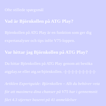
Ofte stillede spørgsmål
Vad är Björnkollen på ATG Play?
Björnkollen på ATG Play är en funktion som ger dig
expertanalyser och tips inför V75-loppen.
Var hittar jag Björnkollen på ATG Play?
Du hittar Björnkollen på ATG Play genom att besöka
atgplay.se eller atg.se/björnkollen. -||–||–||–||–||–||–||–||–||-
Artiklen Expertguide: Björnkollen – Allt du behöver veta
för att maximera dina chanser på V75 har i gennemsnit
fået
4.3
stjerner baseret på
41
anmeldelser