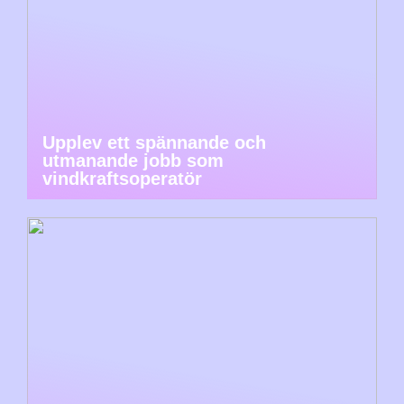
Upplev ett spännande och
utmanande jobb som
vindkraftsoperatör