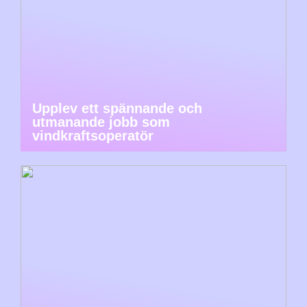
Upplev ett spännande och
utmanande jobb som
vindkraftsoperatör