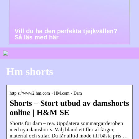
Vill du ha den perfekta tjejkvällen?
Så läs med här
Hm shorts
http s://www2.hm.com › HM.com › Dam
Shorts – Stort utbud av damshorts
online | H&M SE
Shorts för dam – rea. Uppdatera sommargarderoben
med nya damshorts. Välj bland ett flertal färger,
material och stilar. Du får alltid mode till bästa pris …