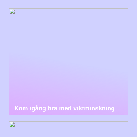
Kom igång bra med viktminskning