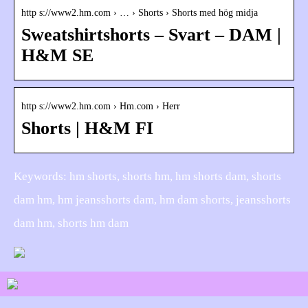
http s://www2.hm.com › … › Shorts › Shorts med hög midja
Sweatshirtshorts – Svart – DAM |
H&M SE
http s://www2.hm.com › Hm.com › Herr
Shorts | H&M FI
Keywords: hm shorts, shorts hm, hm shorts dam, shorts
dam hm, hm jeansshorts dam, hm dam shorts, jeansshorts
dam hm, shorts hm dam