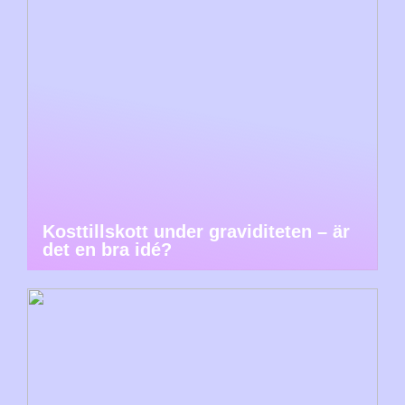
Kosttillskott under graviditeten – är
det en bra idé?