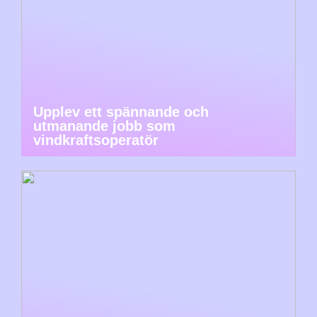
Upplev ett spännande och
utmanande jobb som
vindkraftsoperatör