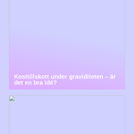
Kosttillskott under graviditeten – är
det en bra idé?