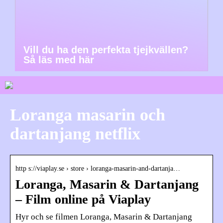
Vill du ha den perfekta tjejkvällen?
Så läs med här
Loranga masarin och
dartanjang netflix
http s://viaplay.se › store › loranga-masarin-and-dartanja…
Loranga, Masarin & Dartanjang
– Film online på Viaplay
Hyr och se filmen Loranga, Masarin & Dartanjang