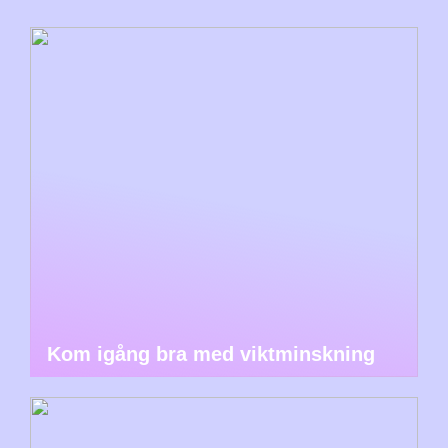
Kom igång bra med viktminskning