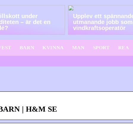
illskott under
Upplev ett spännand
diteten – är det en
utmanande jobb som
dé?
vindkraftsoperatör
FEST
BARN
KVINNA
MAN
SPORT
REA
 – BARN | H&M SE