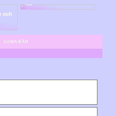
här
e och
GODA RÅD