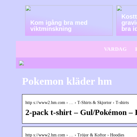
Kostt
Kom igång bra med
gravi
viktminskning
bra i
VARDAG
Pokemon kläder hm
http s://www2.hm.com › … › T-Shirts & Skjortor › T-shirts
2-pack t-shirt – Gul/Pokémon
http s://www2.hm.com › … › Tröjor & Koftor › Hoodies