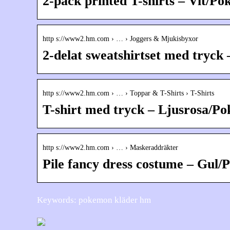
2-pack printed T-shirts – Vit
http s://www2.hm.com › … › Joggers & Mjukisbyxor
2-delat sweatshirtset med try
http s://www2.hm.com › … › Toppar & T-Shirts › T-Shirts
T-shirt med tryck – Ljusrosa
http s://www2.hm.com › … › Maskeraddräkter
Pile fancy dress costume – Gu
Keywords: pokemon kläder hm