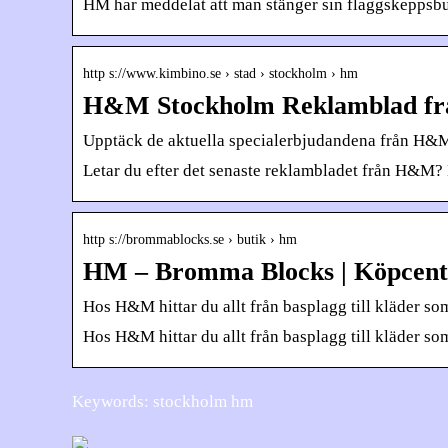
HM har meddelat att man stänger sin flaggskeppsbu
http s://www.kimbino.se › stad › stockholm › hm
H&M Stockholm Reklamblad frå
Upptäck de aktuella specialerbjudandena från H&M 
Letar du efter det senaste reklambladet från H&M?
http s://brommablocks.se › butik › hm
HM – Bromma Blocks | Köpcen
Hos H&M hittar du allt från basplagg till kläder som
Hos H&M hittar du allt från basplagg till kläder so
Keywords: stockholm hm