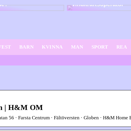
dé?
vindkraftsoperatör
FEST
BARN
KVINNA
MAN
SPORT
REA
den | H&M OM
atan 56 · Farsta Centrum · Fältöversten · Globen · H&M Home