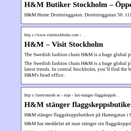
H&M Butiker Stockholm – Öppe
H&M Home Drottninggatan. Drottninggatan 50. 111
http s://www.visitstockholm.com › …
H&M – Visit Stockholm
The Swedish fashion chain H&M is a huge global play
The Swedish fashion chain H&M is a huge global playe
latest trends. In central Stockholm, you’ll find the
H&M's head office.
http s://metromode.se › noje › hm-stanger-flaggskeppsb…
H&M stänger flaggskeppsbutike
H&M stänger flaggskeppsbutiken på Hamngatan i
H&M har meddelat att man stänger sin flaggskeppsbu