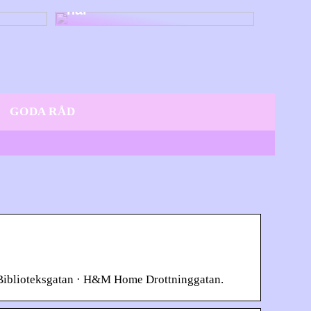
här
GODA RÅD
 Biblioteksgatan · H&M Home Drottninggatan.