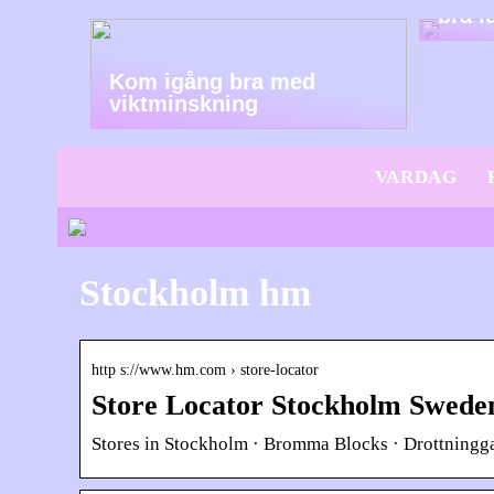
bra i
Kom igång bra med
viktminskning
VARDAG
Stockholm hm
http s://www.hm.com › store-locator
Store Locator Stockholm Swe
Stores in Stockholm · Bromma Blocks · Drottningg