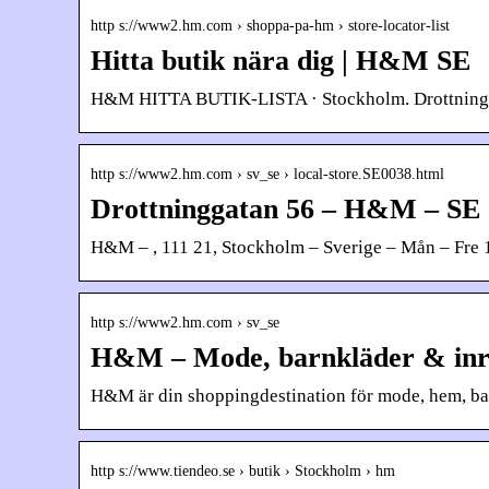
http s://www2.hm.com › shoppa-pa-hm › store-locator-list
Hitta butik nära dig | H&M SE
H&M HITTA BUTIK-LISTA · Stockholm. Drottninggata
http s://www2.hm.com › sv_se › local-store.SE0038.html
Drottninggatan 56 – H&M – SE
H&M – , 111 21, Stockholm – Sverige – Mån – Fre 
http s://www2.hm.com › sv_se
H&M – Mode, barnkläder & inr
H&M är din shoppingdestination för mode, hem, barnkl
http s://www.tiendeo.se › butik › Stockholm › hm