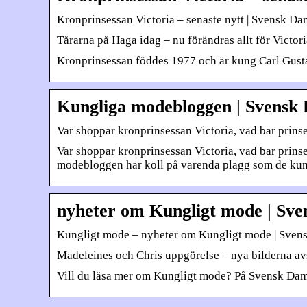
Kronprinsessan Victoria – senaste nytt | Svensk Da
Tårarna på Haga idag – nu förändras allt för Vict
Kronprinsessan föddes 1977 och är kung Carl Gustafs
Kungliga modebloggen | Svensk
Var shoppar kronprinsessan Victoria, vad bar prin
Var shoppar kronprinsessan Victoria, vad bar prin
modebloggen har koll på varenda plagg som de kungl
nyheter om Kungligt mode | Sv
Kungligt mode – nyheter om Kungligt mode | Sve
Madeleines och Chris uppgörelse – nya bilderna avs
Vill du läsa mer om Kungligt mode? På Svensk Dam h