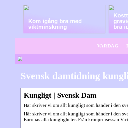
Kostt
Kom igång bra med
gravi
viktminskning
bra i
VARDAG
Svensk damtidning kungli
Kungligt | Svensk Dam
Här skriver vi om allt kungligt som händer i den 
Här skriver vi om allt kungligt som händer i den s
Europas alla kungligheter. Från kronprinsessan Vict