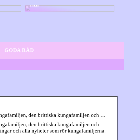
här
GODA RÅD
ungafamiljen, den brittiska kungafamiljen och …
ngafamiljen, den brittiska kungafamiljen och
ningar och alla nyheter som rör kungafamiljerna.