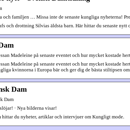
m
oria och familjen … Missa inte de senaste kungliga nyheterna!
 och drottning Silvias äldsta barn. Här hittar du senaste nytt 
 Dam
sessan Madeleine på senaste eventet och hur mycket kostade h
sessan Madeleine på senaste eventet och hur mycket kostade he
iga kvinnorna i Europa bär och ger dig de bästa stiltipsen om 
ensk Dam
nsk Dam
löjar! · Nya bilderna visar!
ittar du nyheter, artiklar och intervjuer om Kungligt mode.