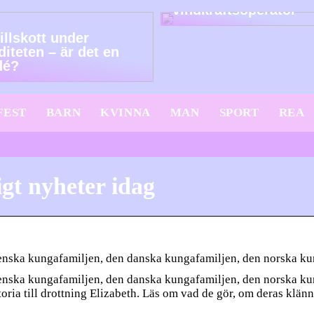
vindkraftsoperatör
illskott under
diteten – är det en
dé?
FEST
BARN
KVINNA
MAN
SPORT
REA
gt nyheter idag
svenska kungafamiljen, den danska kungafamiljen, den norska k
venska kungafamiljen, den danska kungafamiljen, den norska ku
oria till drottning Elizabeth. Läs om vad de gör, om deras klän