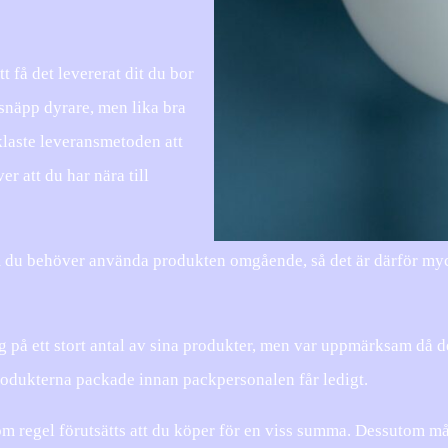
 få det levererat dit du bor
t snäpp dyrare, men lika bra
klaste leveransmetoden att
er att du har nära till
 du behöver använda produkten omgående, så det är därför mycke
g på ett stort antal av sina produkter, men var uppmärksam då d
produkterna packade innan packpersonalen får ledigt.
som regel förutsätts att du köper för en viss summa. Dessutom 