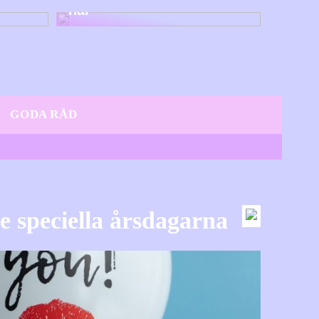
här
GODA RÅD
e speciella årsdagarna