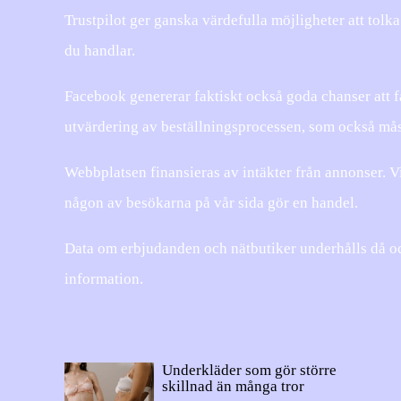
Trustpilot ger ganska värdefulla möjligheter att tol
du handlar.
Facebook genererar faktiskt också goda chanser att f
utvärdering av beställningsprocessen, som också måste
Webbplatsen finansieras av intäkter från annonser. Vi
någon av besökarna på vår sida gör en handel.
Data om erbjudanden och nätbutiker underhålls då och
information.
Underkläder som gör större
skillnad än många tror