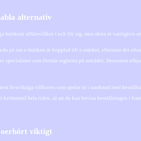
tabla alternativ
butikens affärsvillkor i och för sig, men detta är vanligtvis e
reda på om e-butiken är kopplad till e-märket, eftersom det oftas
v specialister som förstår reglerna på området. Dessutom erbjud
est livsviktiga villkoren som spelar in i samband med beställni
tt kvittomail hela tiden, så att du kan bevisa beställningen i framt
 oerhört viktigt