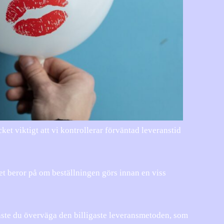
t viktigt att vi kontrollerar förväntad leveranstid
et beror på om beställningen görs innan en viss
måste du överväga den billigaste leveransmetoden, som