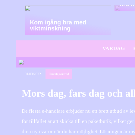
bra i
Kom igång bra med
viktminskning
VARDAG
01/03/2022
Uncategorized
Mors dag, fars dag och al
De flesta e-handlare erbjuder nu ett brett utbud av l
för tillfället är att skicka till en paketbutik, vilket ge
dina nya varor när du har möjlighet. Lösningen är m