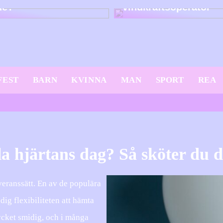
dé?
vindkraftsoperatör
FEST
BARN
KVINNA
MAN
SPORT
REA
la hjärtans dag? Så sköter du d
everanssätt. En av de populära
r dig flexibiliteten att hämta
ycket smidig, och i många