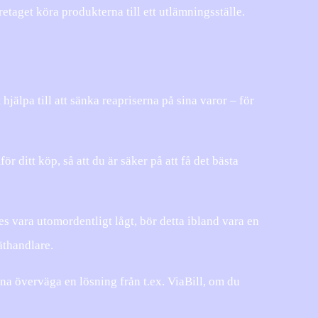
taget köra produkterna till ett utlämningsställe.
 hjälpa till att sänka reapriserna på sina varor – för
r ditt köp, så att du är säker på att få det bästa
ses vara utomordentligt lågt, bör detta ibland vara en
äthandlare.
a överväga en lösning från t.ex. ViaBill, om du