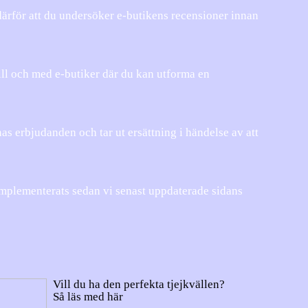
därför att du undersöker e-butikens recensioner innan
ill och med e-butiker där du kan utforma en
as erbjudanden och tar ut ersättning i händelse av att
implementerats sedan vi senast uppdaterade sidans
Vill du ha den perfekta tjejkvällen?
Så läs med här