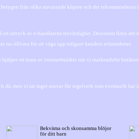
ka betygen från olika nuvarande köpare och det rekommenderas 
å ett intryck av e-handlarens trovärdighet. Dessutom finns det t
 tas tillvara för att väga upp tidigare kunders erfarenheter.
 hjälper ett team av internetbutiker när vi marknadsför butikern
 då, men vi tar inget ansvar för regelverk som eventuellt har 
Bekväma och skonsamma blöjor
för ditt barn