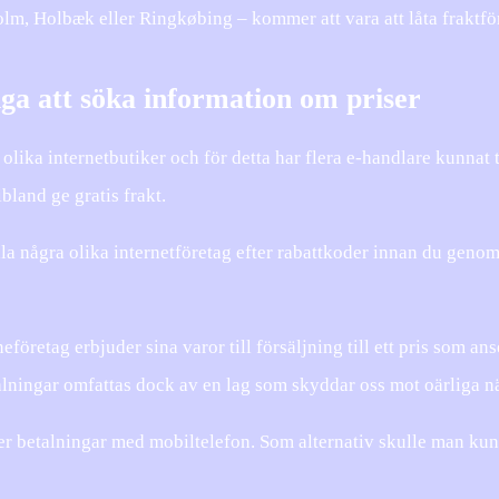
lm, Holbæk eller Ringkøbing – kommer att vara att låta fraktföre
liga att söka information om priser
n olika internetbutiker och för detta har flera e-handlare kunnat t
bland ge gratis frakt.
lla några olika internetföretag efter rabattkoder innan du genomfö
eföretag erbjuder sina varor till försäljning till ett pris som an
alningar omfattas dock av en lag som skyddar oss mot oärliga n
r betalningar med mobiltelefon. Som alternativ skulle man kunn