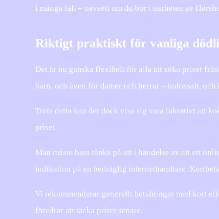
i många fall – oavsett om du bor i närheten av Hørsho
Riktigt praktiskt för vanliga död
Det är nu ganska flexibelt för alla att söka priser frå
barn, och även för damer och herrar – kolossalt, och i
Trots detta kan det dock visa sig vara lukrativt att ko
priset.
Man måste bara tänka på att i händelse av att ett onlin
indikation på en bedräglig internethandlare. Kortbet
Vi rekommenderar generellt betalningar med kort elle
föredrar att täcka priset senare.