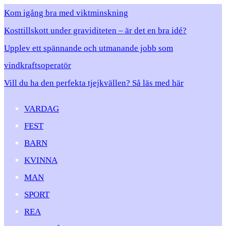
Kom igång bra med viktminskning
Kosttillskott under graviditeten – är det en bra idé?
Upplev ett spännande och utmanande jobb som
vindkraftsoperatör
Vill du ha den perfekta tjejkvällen? Så läs med här
VARDAG
FEST
BARN
KVINNA
MAN
SPORT
REA