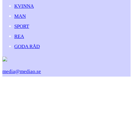
KVINNA
MAN
SPORT
REA
GODA RÅD
media@mediao.se